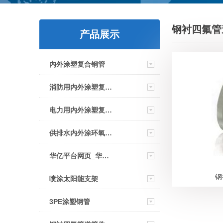
钢衬四氟管
产品展示
内外涂塑复合钢管
消防用内外涂塑复合钢管
电力用内外涂塑复合钢管
供排水内外涂环氧复合钢管
华亿平台网页_华亿（中国）
钢
喷涂太阳能支架
3PE涂塑钢管