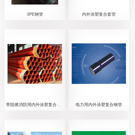
3PE钢管
内外涂塑复合套管
带阻燃消防用内外涂塑复合钢管
电力用内外涂塑复合钢管