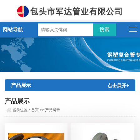
网站导航
产品展示
点击展开+
产品展示
当前位置：
首页
>>
产品展示