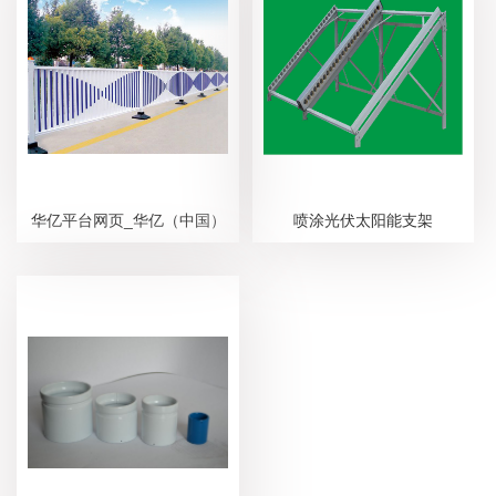
华亿平台网页_华亿（中国）
喷涂光伏太阳能支架